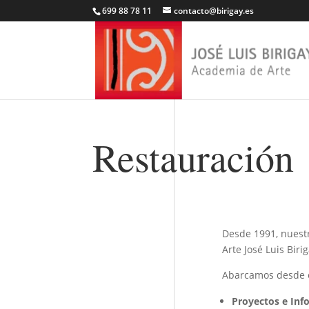
699 88 78 11
contacto@birigay.es
Restauración
Desde 1991, nuestr
Arte José Luis Bir
Abarcamos desde e
Proyectos e Inf