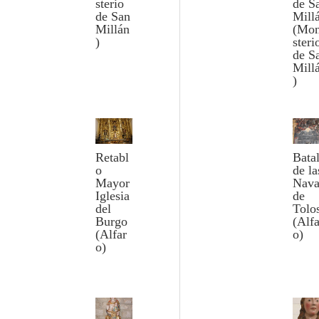
sterio
de S
de San
Mill
Millán
(Mo
)
steri
de S
Mill
)
Retabl
Batal
o
de la
Mayor
Nava
Iglesia
de
del
Tolo
Burgo
(Alfa
(Alfar
o)
o)