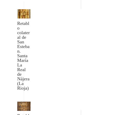
Retabl
o
colater
al de
San
Esteba
n.
Santa
María
La
Real
de
Nájera
(La
Rioja)