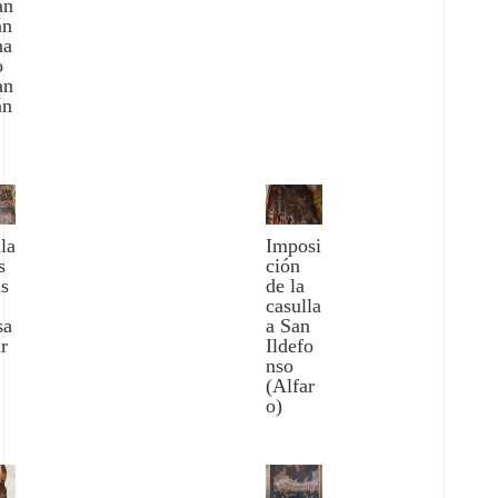
an
án
na
o
an
án
la
Imposi
s
ción
s
de la
casulla
sa
a San
r
Ildefo
nso
(Alfar
o)