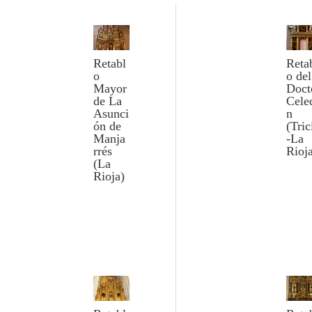
Retabl
Reta
o
o del
Mayor
Doct
de La
Cele
Asunci
n
ón de
(Tric
Manja
-La
rrés
Rioj
(La
Rioja)