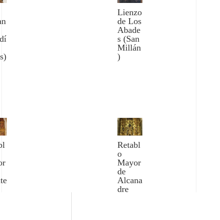
Lienzo
an
de Los
Abade
dí
s (San
Millán
s)
)
bl
Retabl
o
or
Mayor
de
te
Alcana
dre