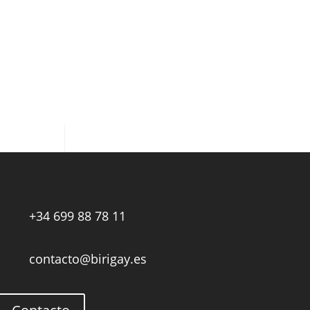
+34 699 88 78 11

contacto@birigay.es
