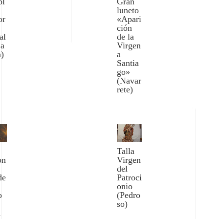
bl
Gran
luneto
or
«Apari
ción
al
de la
La
Virgen
a)
a
Santia
go»
(Navar
rete)
Talla
on
Virgen
del
de
Patroci
onio
o
(Pedro
so)
a