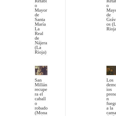
Retabl
Reta
o
o
Mayor
May
de
de
Santa
Gráv
María
os (
La
Rioj
Real
de
Nájera
(La
Rioja)
San
Los
Millán
dem
recupe
ios
ra el
pren
caball
n
o
fueg
robado
a la
(Mona
cam