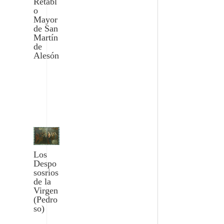
Retabl
o
Mayor
de San
Martín
de
Alesón
Los
Despo
sosrios
de la
Virgen
(Pedro
so)