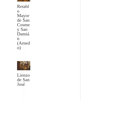
Retabl
o
Mayor
de San
Cosme
y San
Damiá
n
(Arned
o)
Lienzo
de San
José