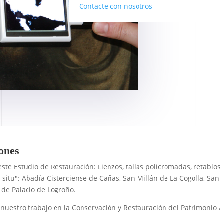
Contacte con nosotros
iones
te Estudio de Restauración: Lienzos, tallas policromadas, retablos
situ": Abadía Cisterciense de Cañas, San Millán de La Cogolla, San
 de Palacio de Logroño.
 nuestro trabajo en la Conservación y Restauración del Patrimonio A