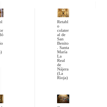
bl
Retabl
o
or
colater
dó
al de
San
io
Benito
. Santa
a)
María
La
Real
de
Nájera
(La
Rioja)