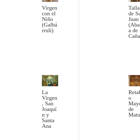
Virgen
Talla
con el
de S
Niño
Juan
(Galbá
(Aba
rruli)
a de
Caña
La
Reta
Virgen
o
, San
May
Joaquí
de
n y
Matu
Santa
Ana