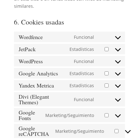
similares.
6. Cookies usadas
Wordfence
Funcional
Consent
to
JetPack
Estadísticas
Consent
service
to
WordPress
Funcional
wordfence
Consent
service
to
Google Analytics
Estadísticas
jetpack
Consent
service
to
Yandex Metrica
Estadísticas
wordpress
Consent
service
Divi (Elegant
to
google-
Funcional
Themes)
Consent
service
analytics
to
yandex-
Google
Marketing/Seguimiento
service
Fonts
metrica
Consent
divi-
to
Google
Marketing/Seguimiento
(elegant-
service
reCAPTCHA
Consent
themes)