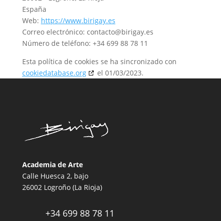
España
Web:
https://www.birigay.es
Correo electrónico:
contacto@
birigay.es
Número de teléfono: +34 699 88 78 11
Esta política de cookies se ha sincronizado con
cookiedatabase.org
el 01/03/2023.
Academia de Arte
Calle Huesca 2, bajo
26002 Logroño (La Rioja)
+34 699 88 78 11
