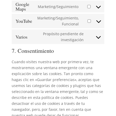
google-
to
Google
Marketing/Seguimiento
fonts
service
Maps
Consent
google-
to
Marketing/Seguimiento,
recaptcha
YouTube
service
Consent
Funcional
google-
to
maps
Propósito pendiente de
service
Varios
Consent
investigación
youtube
to
7. Consentimiento
service
varios
Cuando visites nuestra web por primera vez, te
mostraremos una ventana emergente con una
explicación sobre las cookies. Tan pronto como
hagas clic en «Guardar preferencias», aceptas que
usemos las categorías de cookies y plugins que has
seleccionado en la ventana emergente, tal y como se
describe en esta política de cookies. Puedes
desactivar el uso de cookies a través de tu
navegador, pero, por favor, ten en cuenta que
nuestra web puede dejar de funcionar