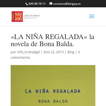
699 88 78 11
contacto@birigay.es
«LA NIÑA REGALADA» la
novela de Bona Balda.
por
info_hrdsq8g8
|
Nov 22, 2013
|
Blog
|
0
comentarios