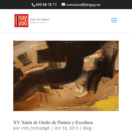
699 88 78 11
contacto@birigay.es
XV Salón de Otoño de Pintura y Escultura
por
info_hrdsq8g8
|
Oct 18, 2013
|
Blog