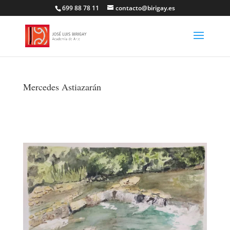
699 88 78 11
contacto@birigay.es
Mercedes Astiazarán