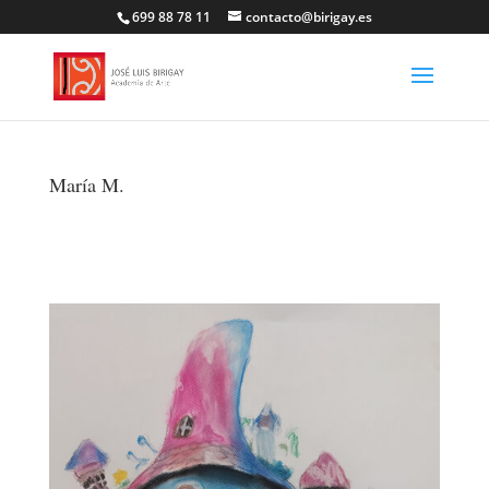
699 88 78 11
contacto@birigay.es
María M.