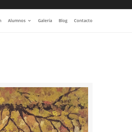
n
Alumnos
Galería
Blog
Contacto