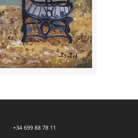
+34 699 88 78 11
