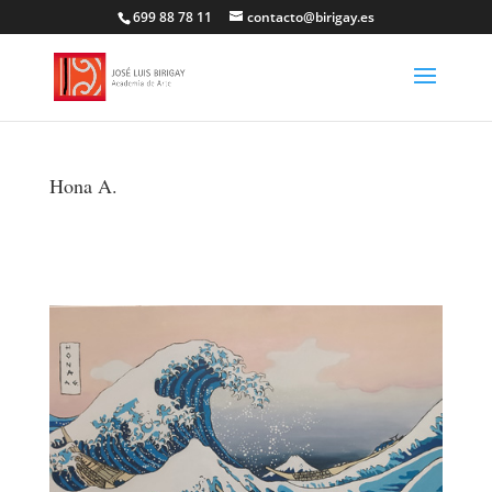
699 88 78 11
contacto@birigay.es
Hona A.