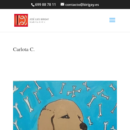
699 88 78 11
contacto@birigay.es
Carlota C.