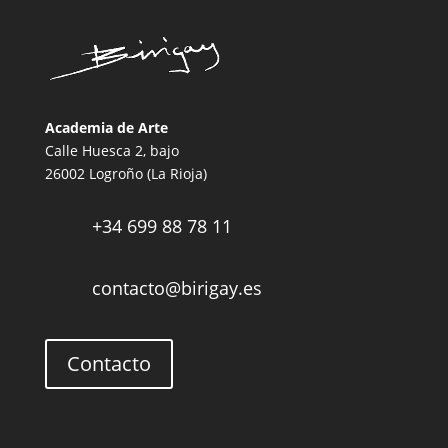
Academia de Arte
Calle Huesca 2, bajo
26002 Logroño (La Rioja)
+34 699 88 78 11

contacto@birigay.es

Contacto