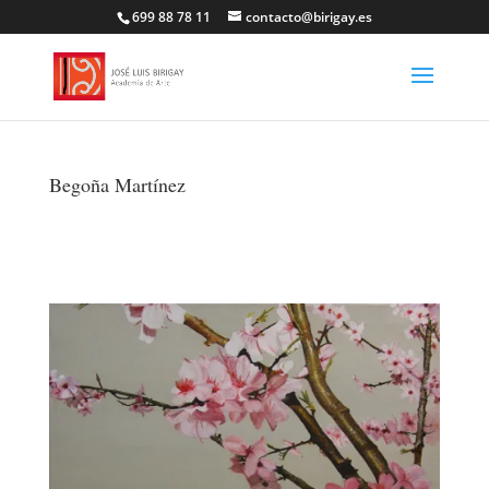
699 88 78 11
contacto@birigay.es
Begoña Martínez